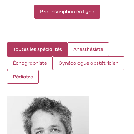
Pré-inscription en ligne
Toutes les spécialités
Anesthésiste
Échographiste
Gynécologue obstétricien
Pédiatre