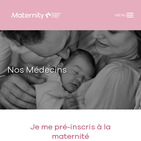
Panneau de gestion des cookies
Skip
to
MENU
content
Skip
to
footer
Nos Médecins
Je me pré-inscris à la
maternité