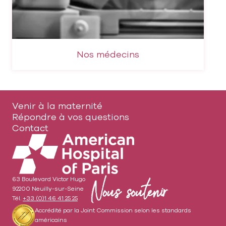
Nos médecins
Venir à la maternité
Pied
Répondre à vos questions
de
Contact
page
63 Boulevard Victor Hugo
92200 Neuilly-sur-Seine
Tél.
+33 (0)1 46 41 25 25
Accrédité par la Joint Commission selon les standards
américains