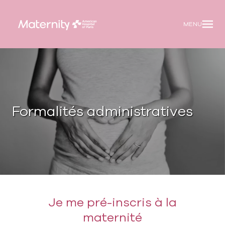
Panneau de gestion des cookies
Skip
to
MENU
content
Skip
to
footer
Formalités administratives
Je me pré-inscris à la
maternité